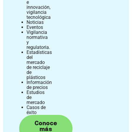
e
innovación,
vigilancia
tecnológica
Noticias
Eventos
Vigilancia
normativa
y
regulatoria.
Estadísticas
del
mercado
de reciclaje
de
plásticos
Información
de precios
Estudios
de
mercado
Casos de
éxito
Conoce
más