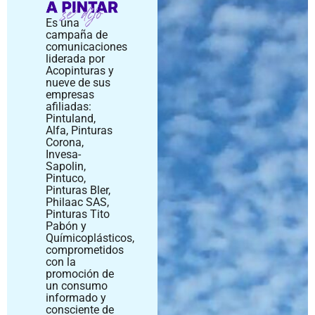
Es una
campaña de
comunicaciones
liderada por
Acopinturas y
nueve de sus
empresas
afiliadas:
Pintuland,
Alfa, Pinturas
Corona,
Invesa-
Sapolin,
Pintuco,
Pinturas Bler,
Philaac SAS,
Pinturas Tito
Pabón y
Químicoplásticos,
comprometidos
con la
promoción de
un consumo
informado y
consciente de