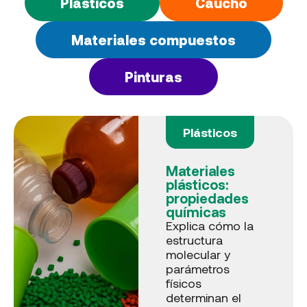
Plásticos
Caucho
Materiales compuestos
Pinturas
Plásticos
Materiales
plásticos:
propiedades
químicas
Explica cómo la
estructura
molecular y
parámetros
físicos
determinan el