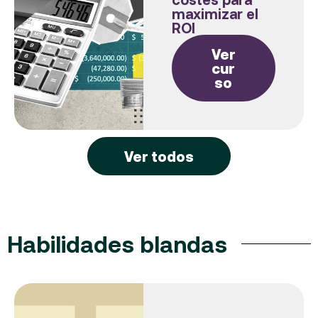
maximizar el
ROI
Ver
cur
so
Ver todos
Habilidades blandas