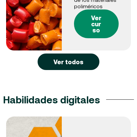
poliméricos
Ver
cur
so
Ver todos
Habilidades digitales