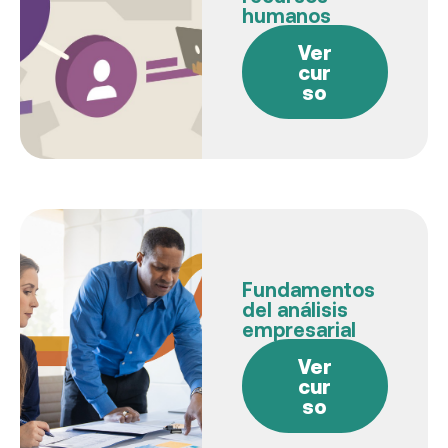
humanos
Ver
cur
so
Fundamentos
del análisis
empresarial
Ver
cur
so