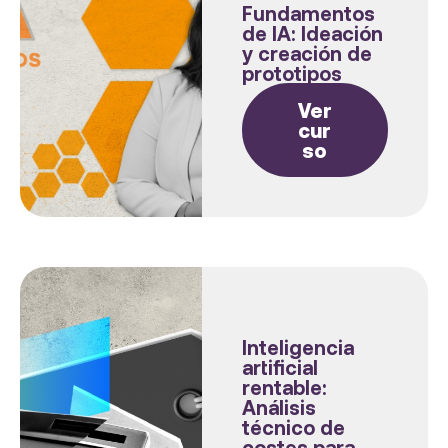
Fundamentos
de IA: Ideación
y creación de
prototipos
Ver
cur
so
Inteligencia
artificial
rentable:
Análisis
técnico de
costes para