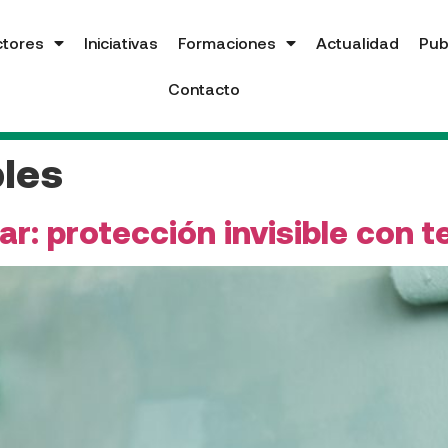
ctores
Iniciativas
Formaciones
Actualidad
Pub
Contacto
bles
ar: protección invisible con t