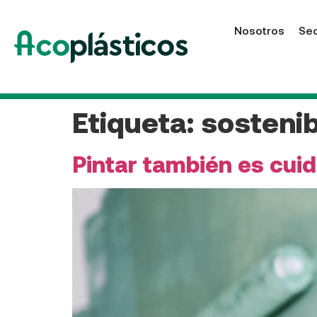
Nosotros
Se
Etiqueta:
sosteni
Pintar también es cuid