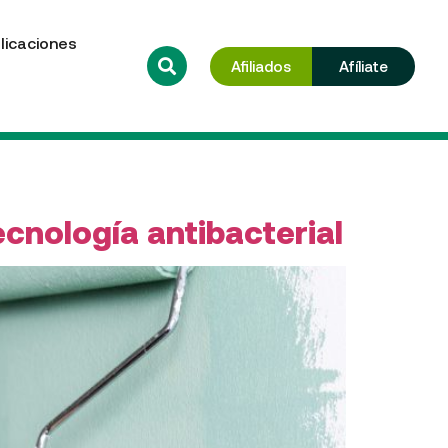
licaciones
Afiliados
Afíliate
ecnología antibacterial